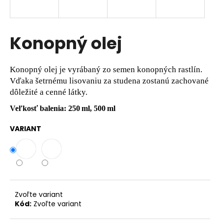
á
j
s
Konopný olej
ť
?
Konopný olej je vyrábaný zo semen konopných rastlín.
Vďaka šetrnému lisovaniu za studena zostanú zachované
dôležité a cenné látky.
Veľkosť balenia: 250 ml, 500 ml
HĽADAŤ
VARIANT
O
d
p
o
Zvoľte variant
r
Kód:
Zvoľte variant
ú