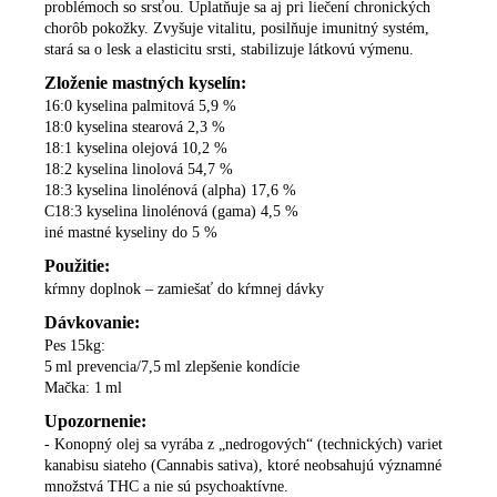
problémoch so srsťou. Uplatňuje sa aj pri liečení chronických
chorôb pokožky.
Zvyšuje vitalitu, posilňuje imunitný systém,
stará sa o lesk a elasticitu srsti, stabilizuje
látkovú výmenu.
Zloženie mastných kyselín:
16:0 kyselina palmitová 5,9 %
18:0 kyselina stearová 2,3 %
18:1 kyselina olejová 10,2 %
18:2 kyselina linolová 54,7 %
18:3 kyselina linolénová (alpha) 17,6 %
C18:3 kyselina linolénová (gama) 4,5 %
iné mastné kyseliny do 5 %
Použitie:
kŕmny doplnok – zamiešať do kŕmnej
dávky
Dávkovanie:
Pes 15kg:
5 ml prevencia/7,5 ml zlepšenie kondície
Mačka: 1 ml
Upozornenie:
- Konopný olej sa vyrába z „nedrogových“ (technických)
variet
kanabisu siateho (Cannabis
sativa), ktoré neobsahujú významné
množstvá THC a nie sú psychoaktívne.