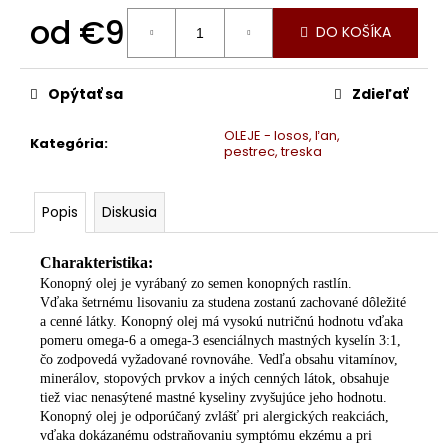
č
od
€9
a
DO KOŠÍKA
m
Jednotková
e
cena:
Opýtať sa
Zdieľať
KONOPNÉ
OLEJE - losos, ľan,
VÝLISKY
Kategória
:
pestrec, treska
€10
Popis
Diskusia
Charakteristika:
Konopný olej je vyrábaný zo semen konopných rastlín.
Vďaka
šetrnému lisovaniu za studena zostanú zachované dôležité
a cenné látky. Konopný
olej má vysokú nutričnú hodnotu vďaka
pomeru omega-6 a omega-3 esenciálnych
mastných kyselín 3:1,
čo zodpovedá vyžadované rovnováhe. Vedľa obsahu vitamínov,
minerálov, stopových prvkov a iných cenných látok, obsahuje
tiež viac nenasýtené mastné kyseliny zvyšujúce jeho hodnotu.
Konopný olej je odporúčaný zvlášť
pri alergických reakciách,
vďaka dokázanému odstraňovaniu symptómu ekzému
a pri