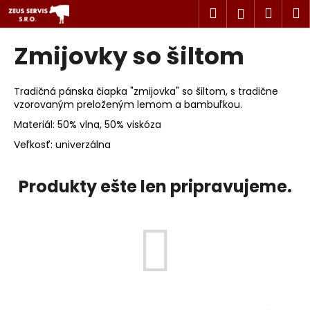
K
Prejsť
Hľadať
Náku
M
Prihlásen
na
o
obsah
Späť
Späť
košík
š
Zmijovky so šiltom
í
Č
k
o
Tradičná pánska čiapka "zmijovka" so šiltom, s tradične
vzorovaným preloženým lemom a bambuľkou.
p
Materiál: 50% vlna, 50% viskóza
o
t
Veľkosť: univerzálna
r
e
Produkty ešte len pripravujeme.
b
u
j
e
t
e
n