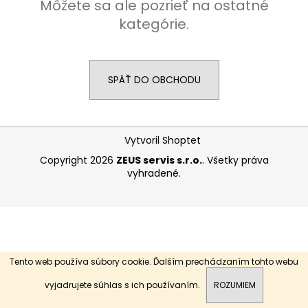
Môžete sa ale pozrieť na ostatné
á
kategórie.
j
s
ť
SPÄŤ DO OBCHODU
?
Z
Vytvoril Shoptet
á
HĽADAŤ
Copyright 2026
ZEUS servis s.r.o.
. Všetky práva
p
vyhradené.
ä
t
O
i
d
e
p
o
Tento web používa súbory cookie. Ďalším prechádzaním tohto webu
r
vyjadrujete súhlas s ich používaním.
ROZUMIEM
ú