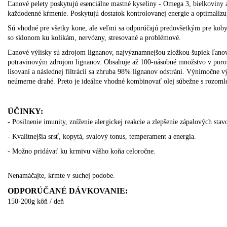
Ľanové pelety poskytujú esenciálne mastné kyseliny - Omega 3, bielkoviny a
každodenné kŕmenie. Poskytujú dostatok kontrolovanej energie a optimalizu
Sú vhodné pre všetky kone, ale veľmi sa odporúčajú predovšetkým pre kobyly
so sklonom ku kolikám, nervózny, stresované a problémové.
Ľanové výlisky sú zdrojom lignanov, najvýznamnejšou zložkou šupiek ľano
potravinovým zdrojom lignanov. Obsahuje až 100-násobné množstvo v porov
lisovaní a následnej filtrácii sa zhruba 98% lignanov odstráni. Výnimočne vý
neúmerne drahé. Preto je ideálne vhodné kombinovať olej súbežne s rozomle
ÚČINKY:
- Posilnenie imunity, zníženie alergickej reakcie a zlepšenie zápalových stav
- Kvalitnejšia srsť, kopytá, svalový tonus, temperament a energia.
- Možno pridávať ku krmivu vášho koňa celoročne.
Nenamáčajte, kŕmte v suchej podobe.
ODPORÚČANÉ DÁVKOVANIE:
150-200g kôň / deň