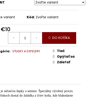
 RASCE 250 ML
ANT
te variant
Kód:
Zvoľte variant
d
€10
otková
DO KOŠÍKA
:
Tlač
gória
:
VÝLISKY A EXPELERY
Opýtať sa
Zdieľať
 je súčasťou šupky a semien. Špeciálny výrobný proces
liskoch dostal do žalúdka a čriev koňa, kde blahodarne