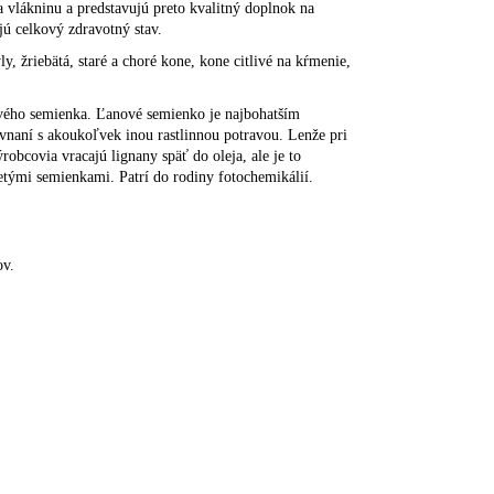
 vlákninu a predstavujú preto kvalitný doplnok na
jú celkový zdravotný stav.
, žriebätá, staré a choré kone, kone citlivé na kŕmenie,
vého semienka. Ľanové semienko je najbohatším
naní s akoukoľvek inou rastlinnou potravou. Lenže pri
robcovia vracajú lignany späť do oleja, ale je to
tými semienkami. Patrí do rodiny fotochemikálií.
ov.