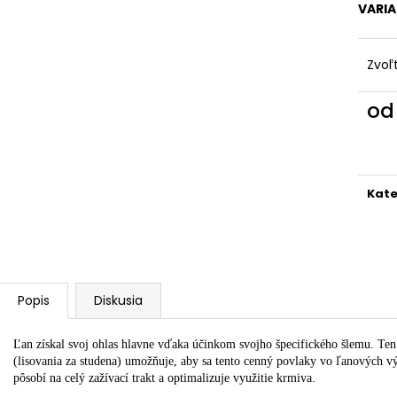
ĽANOVÝ OLEJ
OLEJ Z ČIERNEJ
VARI
€9
€15
Zvoľ
o
Jedn
cena
Kate
Popis
Diskusia
Ľan získal svoj ohlas hlavne vďaka účinkom svojho špecifického šlemu. Ten
(lisovania za studena) umožňuje, aby sa tento cenný povlaky vo ľanových vý
pôsobí na celý zažívací trakt a optimalizuje využitie krmiva.