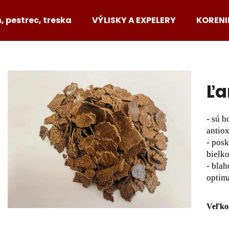
n, pestrec, treska
VÝLISKY A EXPELERY
KORENI
Čo potrebujete nájsť?
Ľa
HĽADAŤ
- sú 
antio
Odporúčame
- pos
bielk
- blah
optima
Veľkos