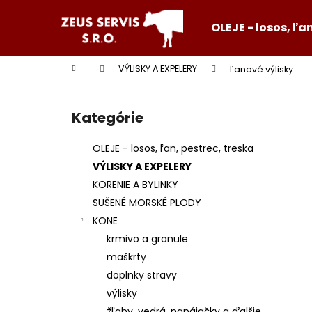
K
Prejsť
na
o
OLEJE - losos, ľa
obsah
Späť
Späť
š
do
do
í
Domov
VÝLISKY A EXPELERY
Ľanové výlisky
k
obchodu
obchodu
B
o
Kategórie
Preskočiť
č
kategórie
n
OLEJE - losos, ľan, pestrec, treska
ý
VÝLISKY A EXPELERY
p
KORENIE A BYLINKY
a
SUŠENÉ MORSKÉ PLODY
n
KONE
e
krmivo a granule
l
maškrty
doplnky stravy
výlisky
žľaby, vedrá, napájačky a ďalšie