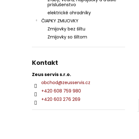
LOSOSOVÝ OLEJ
príslušenstvo
€10
elektrické ohradníky
ČIAPKY ZMIJOVKY
Zmijovky bez šiltu
Zmijovky so šiltom
Kontakt
Zeus servis s.r.o.
obchod
@
zeusservis.cz
+420 608 759 980
+420 603 276 269