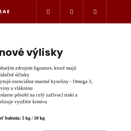
Hľadať
Prihlásenie
Nákupný
E A BYLINKY
SUŠENÉ MORSKÉ PLODY
KONE
košík
nové výlisky
bohatým zdrojom lignanov, ktoré majú
xidačné účinky
kytujú esenciálne mastné kyseliny - Omega 3,
oviny a vlákninu
odarne pôsobí na celý zažívací trakt a
lizuje využitie krmiva
Nasledujúce
ť balenia: 5 kg / 10 kg