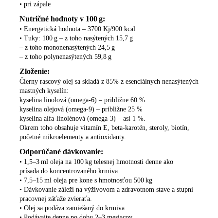
• pri zápale
Nutričné hodnoty v 100 g:
• Energetická hodnota – 3700 Kj/900 kcal
• Tuky: 100 g – z toho nasýtených 15,7 g
– z toho mononenasýtených 24,5 g
– z toho polynenasýtených 59,8 g
Zloženie:
Čierny rascový olej sa skladá z 85% z esenciálnych nenasýtených
mastných kyselín:
kyselina linolová
(omega-6) – približne 60 %
kyselina olejová (omega-9)
– približne 25 %
kyselina alfa-linolénová (omega-3) –
asi 1 %.
Okrem toho obsahuje vitamín E, beta-karotén,
steroly, biotín,
početné mikroelementy a antioxidanty.
Odporúčané dávkovanie:
• 1,5–3 ml oleja na 100 kg telesnej hmotnosti denne ako
prísada
do koncentrovaného krmiva
• 7,5–15 ml oleja pre kone s hmotnosťou 500 kg
• Dávkovanie záleží na výživovom a zdravotnom stave a stupni
pracovnej
záťaže zvieraťa.
• Olej sa podáva zamiešaný do krmiva
• Podávajte denne po dobu 2–3 mesiacov