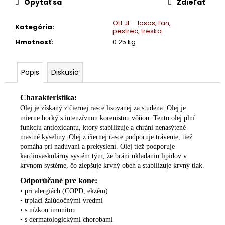
č
Opýtať sa
Zdieľať
a
m
OLEJE - losos, ľan,
Kategória
:
pestrec, treska
e
Hmotnosť
:
0.25 kg
LOSOSOVÝ
OLEJ
Popis
Diskusia
€10
Charakteristika:
Olej je získaný z čiernej rasce lisovanej za studena. Olej je
mierne horký s intenzívnou
korenistou vôňou. Tento olej plní
funkciu antioxidantu, ktorý stabilizuje a chráni nenasýtené
mastné kyseliny. Olej z čiernej rasce podporuje trávenie, tiež
pomáha pri nadúvaní a prekyslení. Olej tiež podporuje
kardiovaskulárny systém tým, že bráni ukladaniu
lipidov v
krvnom systéme, čo zlepšuje krvný obeh a stabilizuje krvný tlak.
Odporúčané pre kone:
• pri alergiách (COPD, ekzém)
• trpiaci žalúdočnými vredmi
• s nízkou imunitou
• s dermatologickými chorobami