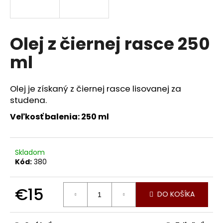
á
j
s
Olej z čiernej rasce 250
ť
ml
?
Olej je získaný z čiernej rasce lisovanej za
studena.
HĽADAŤ
Veľkosť balenia: 250 ml
Skladom
O
Kód:
380
d
p
€15
o
DO KOŠÍKA
r
Jednotková
ú
cena: